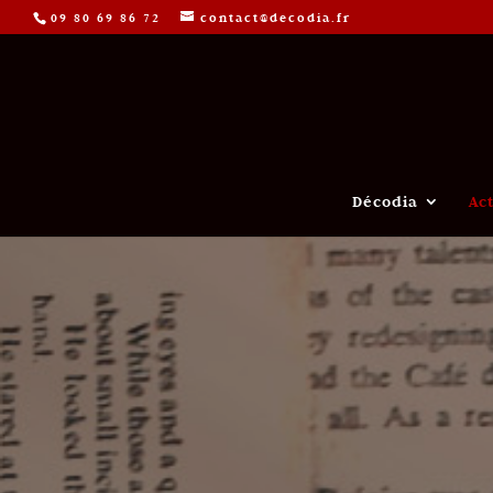
09 80 69 86 72
contact@decodia.fr
Décodia
Ac