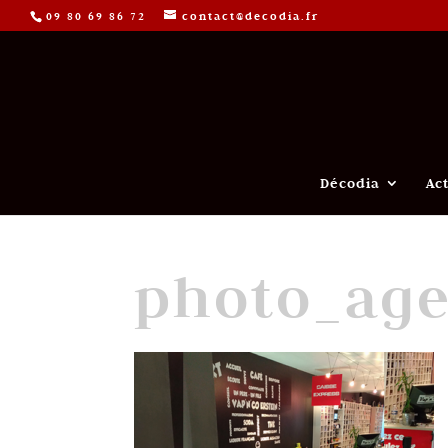
09 80 69 86 72
contact@decodia.fr
Décodia
Ac
photo_ag