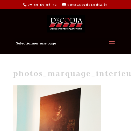
09 80 69 86 72
contact@decodia.fr
Sélectionner une page
photos_marquage_interie