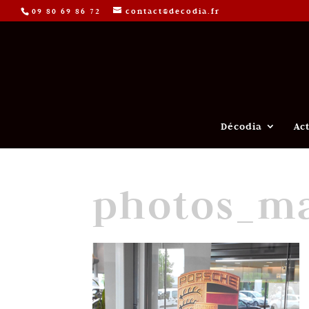
09 80 69 86 72
contact@decodia.fr
Décodia
Ac
photos_m