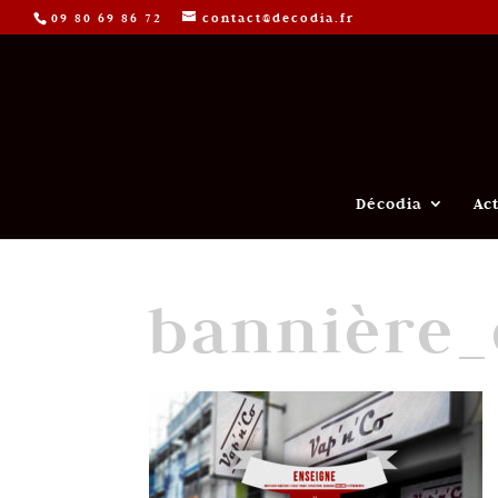
09 80 69 86 72
contact@decodia.fr
Décodia
Ac
bannière_