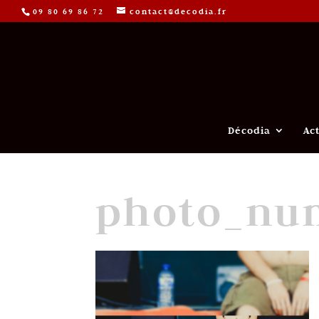
09 80 69 86 72
contact@decodia.fr
Décodia
Ac
photo_nu