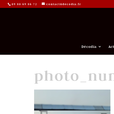
09 80 69 86 72
contact@decodia.fr
Décodia
Ac
photo_nu