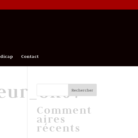
ndicap
Contact
eur_ok07
Comment
aires
récents