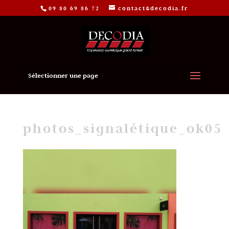
09 80 69 86 72
contact@decodia.fr
Sélectionner une page
photos_signalétique_ok05